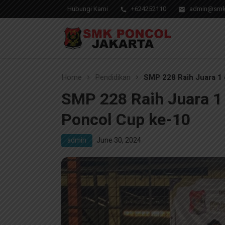
Hubungi Kami
+624252110
admin@smks
Pendidikan Berkwalitas, Masa Depan Unggul
SMK Poncol Jakarta
Home
Pendidikan
SMP 228 Raih Juara 1
SMP 228 Raih Juara 1
Poncol Cup ke-10
admin
June 30, 2024