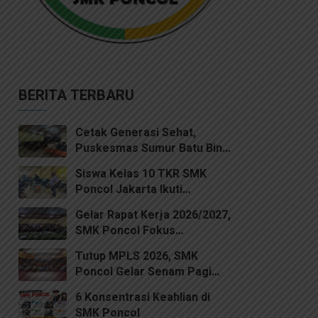
BERITA TERBARU
Cetak Generasi Sehat,
Puskesmas Sumur Batu Bina
Siswa SMK Poncol Jakarta
Siswa Kelas 10 TKR SMK
Jadi Kader Kesehatan
Poncol Jakarta Ikuti
Pelatihan Cat Semprot
Gelar Rapat Kerja 2026/2027,
AutoGard Premium Spray
SMK Poncol Fokus
Paint
Matangkan Program
Tutup MPLS 2026, SMK
Kemajuan Sekolah
Poncol Gelar Senam Pagi
dan Tanamkan Nilai
6 Konsentrasi Keahlian di
Kedisiplinan Bersama Kodim
SMK Poncol