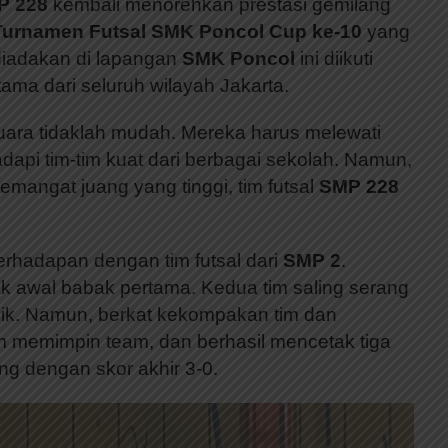
P 228
kembali menorehkan prestasi gemilang
Turnamen Futsal SMK Poncol Cup ke-10
yang
 diadakan di lapangan
SMK Poncol
ini diikuti
ma dari seluruh wilayah Jakarta.
uara tidaklah mudah. Mereka harus melewati
api tim-tim kuat dari berbagai sekolah. Namun,
 semangat juang yang tinggi, tim futsal
SMP 228
rhadapan dengan tim futsal dari
SMP 2
.
ak awal babak pertama. Kedua tim saling serang
ik. Namun, berkat kekompakan tim dan
m memimpin team, dan berhasil mencetak tiga
g dengan skor akhir 3-0.