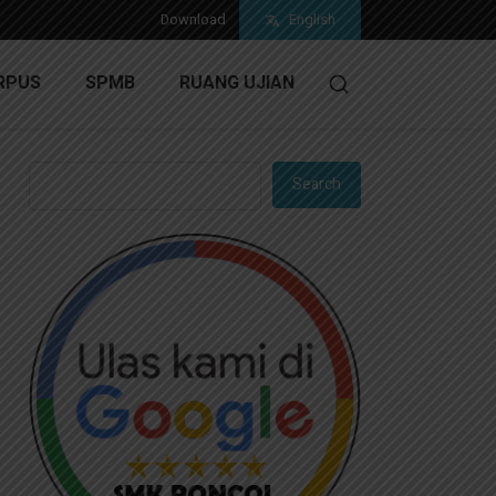
Download
English
RPUS
SPMB
RUANG UJIAN
Search