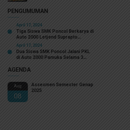
0501 Jakarta Pusat
PENGUMUMAN
April 17, 2024
Tiga Siswa SMK Poncol Berkarya di
Auto 2000 Letjend Suprapto
Selama Program PKL
April 17, 2024
Dua Siswa SMK Poncol Jalani PKL
di Auto 2000 Pamuka Selama 3
Bulan
AGENDA
Assesmen Semester Genap
Aug
2025
08