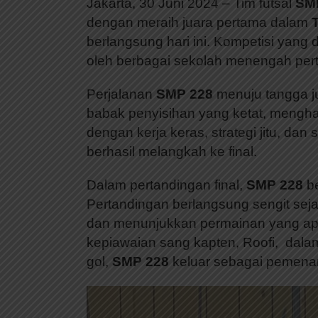
Jakarta, 30 Juni 2024 – Tim futsal
SM
dengan meraih juara pertama dalam
berlangsung hari ini. Kompetisi yang
oleh berbagai sekolah menengah perta
Perjalanan
SMP 228
menuju tangga j
babak penyisihan yang ketat, menghad
dengan kerja keras, strategi jitu, dan
berhasil melangkah ke final.
Dalam pertandingan final,
SMP 228
be
Pertandingan berlangsung sengit sej
dan menunjukkan permainan yang ap
kepiawaian sang kapten, Roofi, dala
gol,
SMP 228
keluar sebagai pemenan