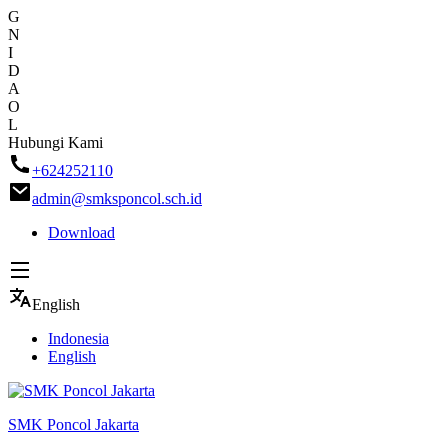
G
N
I
D
A
O
L
Skip
Hubungi Kami
to
+624252110
content
admin@smksponcol.sch.id
Download
English
Indonesia
English
SMK Poncol Jakarta