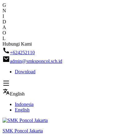
G
N
I
D
A
O
L
Skip
Hubungi Kami
to
+624252110
content
admin@smksponcol.sch.id
Download
English
Indonesia
English
SMK Poncol Jakarta