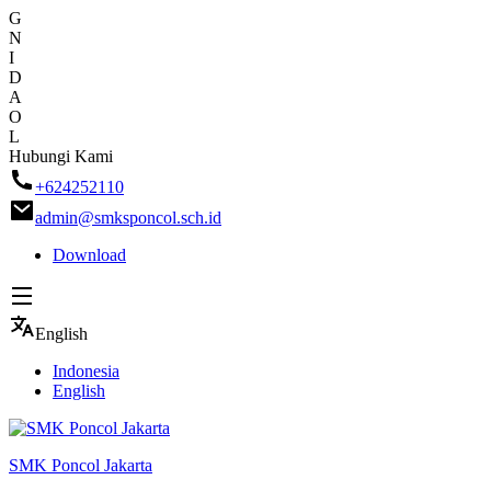
G
N
I
D
A
O
L
Skip
Hubungi Kami
to
+624252110
content
admin@smksponcol.sch.id
Download
English
Indonesia
English
SMK Poncol Jakarta