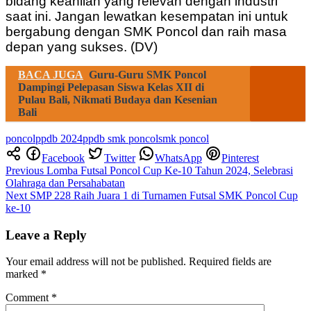
bidang keahlian yang relevan dengan industri
saat ini. Jangan lewatkan kesempatan ini untuk
bergabung dengan SMK Poncol dan raih masa
depan yang sukses. (DV)
BACA JUGA
Guru-Guru SMK Poncol
Dampingi Pelepasan Siswa Kelas XII di
Pulau Bali, Nikmati Budaya dan Kesenian
Bali
poncol
ppdb 2024
ppdb smk poncol
smk poncol
Facebook
Twitter
WhatsApp
Pinterest
Post
Previous
Lomba Futsal Poncol Cup Ke-10 Tahun 2024, Selebrasi
Olahraga dan Persahabatan
navigation
Next
SMP 228 Raih Juara 1 di Turnamen Futsal SMK Poncol Cup
ke-10
Leave a Reply
Your email address will not be published.
Required fields are
marked
*
Comment
*