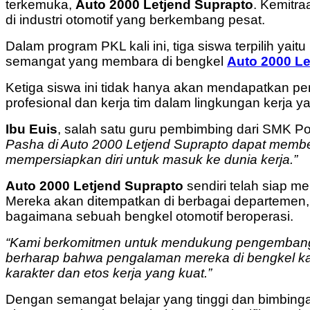
terkemuka,
Auto 2000 Letjend Suprapto
. Kemitr
di industri otomotif yang berkembang pesat.
Dalam program PKL kali ini, tiga siswa terpilih yaitu
semangat yang membara di bengkel
Auto 2000 Le
Ketiga siswa ini tidak hanya akan mendapatkan pen
profesional dan kerja tim dalam lingkungan kerja 
Ibu Euis
, salah satu guru pembimbing dari SMK P
Pasha di Auto 2000 Letjend Suprapto dapat membe
mempersiapkan diri untuk masuk ke dunia kerja.”
Auto 2000 Letjend Suprapto
sendiri telah siap m
Mereka akan ditempatkan di berbagai departemen,
bagaimana sebuah bengkel otomotif beroperasi.
“Kami berkomitmen untuk mendukung pengembangan
berharap bahwa pengalaman mereka di bengkel ka
karakter dan etos kerja yang kuat.”
Dengan semangat belajar yang tinggi dan bimbingan