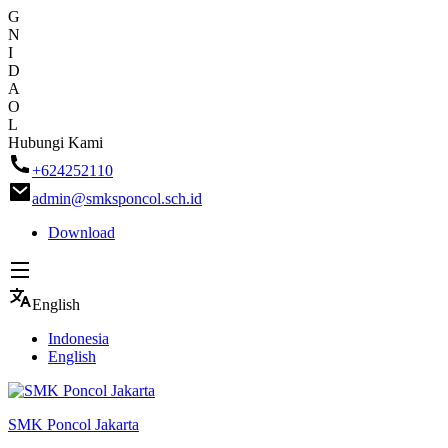
G
N
I
D
A
O
L
Skip
Hubungi Kami
to
+624252110
content
admin@smksponcol.sch.id
Download
English
Indonesia
English
SMK Poncol Jakarta