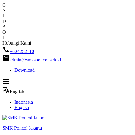
G
N
I
D
A
O
L
Skip
Hubungi Kami
to
+624252110
content
admin@smksponcol.sch.id
Download
English
Indonesia
English
SMK Poncol Jakarta