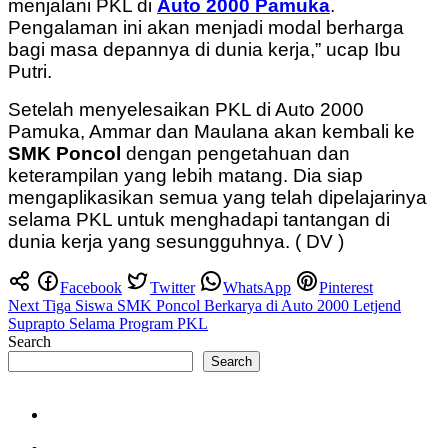
menjalani PKL di
Auto 2000 Pamuka
.
Pengalaman ini akan menjadi modal berharga
bagi masa depannya di dunia kerja,” ucap Ibu
Putri.
Setelah menyelesaikan PKL di Auto 2000
Pamuka, Ammar dan Maulana akan kembali ke
SMK Poncol
dengan pengetahuan dan
keterampilan yang lebih matang. Dia siap
mengaplikasikan semua yang telah dipelajarinya
selama PKL untuk menghadapi tantangan di
dunia kerja yang sesungguhnya. ( DV )
Facebook
Twitter
WhatsApp
Pinterest
Post
Next
Tiga Siswa SMK Poncol Berkarya di Auto 2000 Letjend
Suprapto Selama Program PKL
navigation
Search
Search