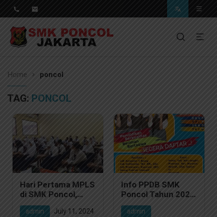
Pendidikan Berkwalitas, Masa Depan Unggul
SMK Poncol Jakarta
Home
poncol
TAG:
PONCOL
Hari Pertama MPLS
Info PPDB SMK
di SMK Poncol,
Poncol Tahun 2024
Langkah Awal
dengan 6 Jurusan
admin
July 11, 2024
admin
Menuju Perjalanan