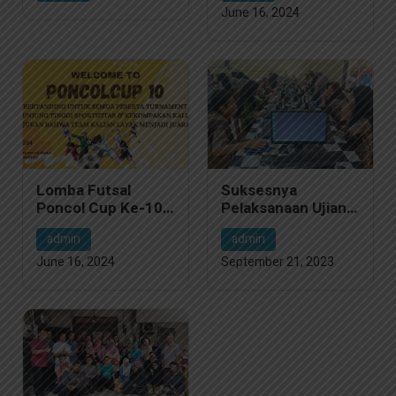
Pendidikan yang
June 16, 2024
Gemilang
Lomba Futsal
Suksesnya
Poncol Cup Ke-10
Pelaksanaan Ujian
Tahun 2024,
PTS di SMK Poncol
admin
admin
Selebrasi Olahraga
Jakarta
dan Persahabatan
June 16, 2024
September 21, 2023