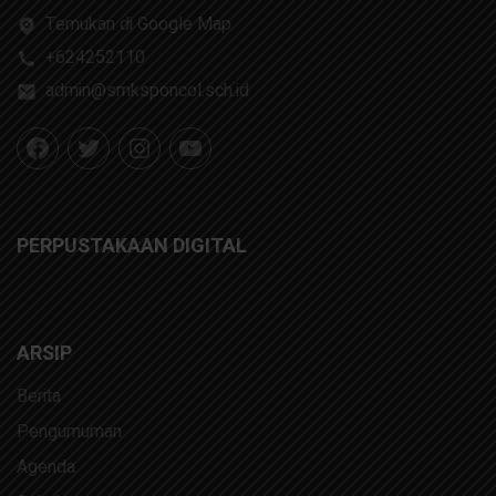
Temukan di Google Map
+624252110
admin@smksponcol.sch.id
PERPUSTAKAAN DIGITAL
ARSIP
Berita
Pengumuman
Agenda