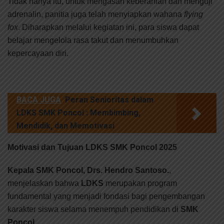
Tidak hanya itu, untuk mengasah keberanian dan menguji
adrenalin, panitia juga telah menyiapkan wahana
flying
fox
. Diharapkan melalui kegiatan ini, para siswa dapat
belajar mengelola rasa takut dan menumbuhkan
kepercayaan diri.
BACA JUGA
Peran Senioritas dalam
LDKS SMK Poncol : Membimbing,
Mendidik, dan Memotivasi
Motivasi dan Tujuan LDKS SMK Poncol 2025
Kepala SMK Poncol, Drs. Hendro Santoso.
,
menjelaskan bahwa
LDKS
merupakan program
fundamental yang menjadi fondasi bagi pengembangan
karakter siswa selama menempuh pendidikan di
SMK
Poncol.