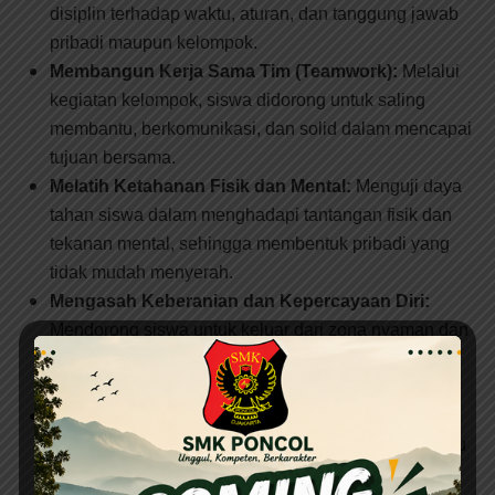
disiplin terhadap waktu, aturan, dan tanggung jawab
pribadi maupun kelompok.
Membangun Kerja Sama Tim (Teamwork):
Melalui
kegiatan kelompok, siswa didorong untuk saling
membantu, berkomunikasi, dan solid dalam mencapai
tujuan bersama.
Melatih Ketahanan Fisik dan Mental:
Menguji daya
tahan siswa dalam menghadapi tantangan fisik dan
tekanan mental, sehingga membentuk pribadi yang
tidak mudah menyerah.
Mengasah Keberanian dan Kepercayaan Diri:
Mendorong siswa untuk keluar dari zona nyaman dan
berani mengambil keputusan melalui kegiatan yang
menantang adrenalin.
Meningkatkan Kemandirian dan Adaptasi:
Membiasakan siswa untuk hidup mandiri dan mampu
beradaptasi dengan lingkungan baru yang jauh dari