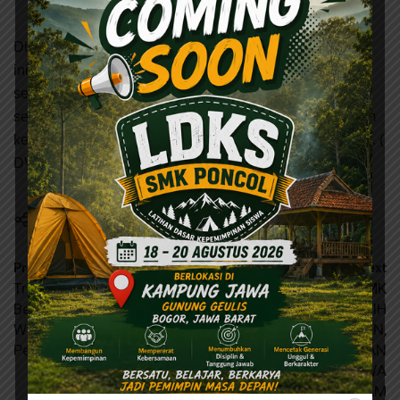
fasilitas rumah.
Diharapkan, setelah mengikuti seluruh rangkaian
LDKS
ini, para siswa kelas 10
SMK Poncol
dapat kembali ke
sekolah dengan semangat baru, mental yang lebih kuat,
serta bekal kepemimpinan yang siap diaplikasikan dalam
kegiatan belajar mengajar maupun organisasi di sekolah. (
DV )
Previous
Next
Tradisi Sholat Zhuhur
KEGIATAN LDKS SMK
Berjamaah di SMK Poncol,
PONCOL 2025, MELATIH
Wujud Penguatan
KEDISIPLINAN,
Pendidikan Karakter
KEBERANIAN, DAN
KARAKTER SISWA
MELALUI PROGRAM