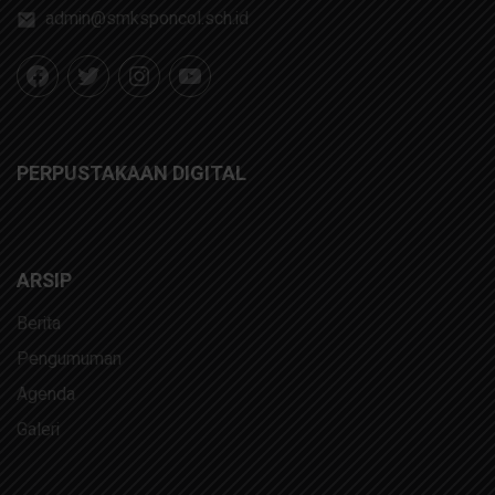
admin@smksponcol.sch.id
PERPUSTAKAAN DIGITAL
ARSIP
Berita
Pengumuman
Agenda
Galeri