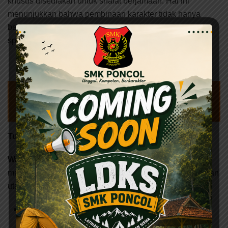
khusus disediakan untuk shalat berjamaah. Hal ini
menunjukkan bahwa pembinaan karakter tidak hanya
berfokus pada fisik dan mental, tetapi juga pada aspek
spiritual.
BACA JUGA
Olimpiade Olahraga
Siswa Nasional (O2SN)
Tujuan dan Motivasi Kegiatan
Wakil Kepala SMK Poncol, Bapak Sondy. ST
,
menjelaskan bahwa
LDKS 2025
memiliki beberapa tujuan
utama:
Membentuk karakter disiplin, tangguh, dan
bertanggung jawab pada siswa sejak dini.