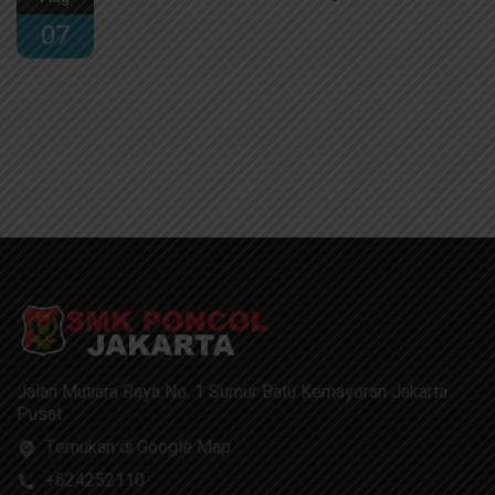
07
Jalan Mutiara Raya No. 1 Sumur Batu Kemayoran Jakarta
Pusat
Temukan di Google Map
+624252110