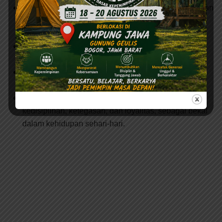
Menanamkan nilai-nilai nasionalisme, patriotisme, dan
cinta tanah air melalui pendekatan langsung dengan
institusi TNI.
Melatih ketahanan fisik dan mental agar siswa siap
menghadapi berbagai tantangan di masa depan.
Meningkatkan rasa kebersamaan, kerja sama, dan
solidaritas antar siswa dari berbagai jurusan.
Mengenalkan budaya militer yang positif seperti
kedisiplinan, ketegasan, dan loyalitas, sebagai bekal
dalam kehidupan sehari-hari.