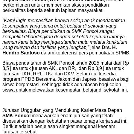
berkomitmen untuk memberikan akses pendidikan
berkualitas kepada seluruh lapisan masyarakat.
“Kami ingin memastikan bahwa setiap anak mendapatkan
kesempatan yang sama untuk belajar di sekolah yang
berkualitas. Biaya pendidikan di SMK Poncol sangat
kompetitif dibandingkan dengan sekolah kejuruan lainnya,
namun kami tetap menjaga standar mutu melalui kurikulum
yang relevan dan fasilitas yang lengkap,”
jelas
Drs. H.
Hendro Santoso
dalam konferensi pers pembukaan SPMB.
Biaya pendaftaran di SMK Poncol tahun 2025 mulai dari Rp
3,5 juta untuk jurusan AKL dan BR, dan Rp 3,9 juta untuk
jurusan TKR, RPL, TKJ dan DKV. Selain itu, tersedia
program PPDB Bersama, Jakom dan Japres, beasiswa bagi
siswa berprestasi, sehingga tidak ada alasan bagi calon
siswa untuk melewatkan kesempatan belajar di sekolah ini.
Jurusan Unggulan yang Mendukung Karier Masa Depan
SMK Poncol
menawarkan enam jurusan yang telah
disesuaikan dengan kebutuhan pasar tenaga kerja saat ini.
Berikut adalah penjelasan singkat mengenai keenam
jurusan tersebut: