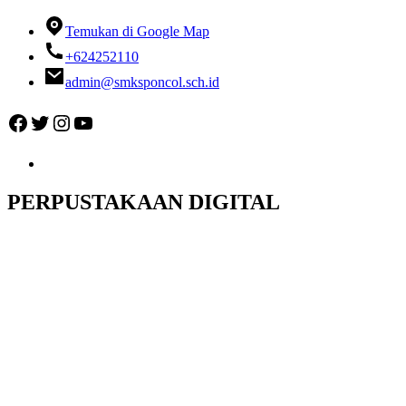
Temukan di Google Map
+624252110
admin@smksponcol.sch.id
Facebook
Twitter
Instagram
YouTube
PERPUSTAKAAN DIGITAL