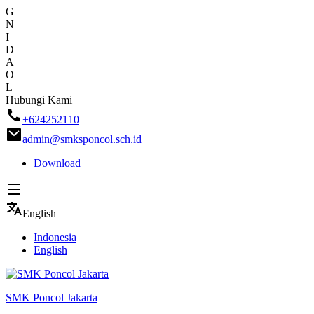
G
N
I
D
A
O
L
Skip
Hubungi Kami
to
+624252110
content
admin@smksponcol.sch.id
Download
English
Indonesia
English
SMK Poncol Jakarta