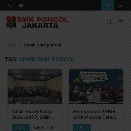
Pendidikan Berkwalitas, Masa Depan Unggul
SMK Poncol Jakarta
Home
spmb smk poncol
TAG:
SPMB SMK PONCOL
Gelar Rapat Kerja
Pembukaan SPMB
2026/2027, SMK
SMK Poncol Tahun
Poncol Fokus
2025, 6 Jurusan
admin
July 26, 2026
admin
Matangkan
Unggulan dengan