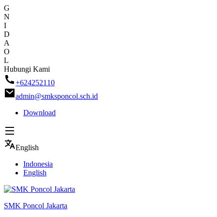
G
N
I
D
A
O
L
Skip
Hubungi Kami
to
+624252110
content
admin@smksponcol.sch.id
Download
English
Indonesia
English
SMK Poncol Jakarta