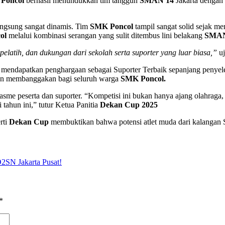
Poncol
berhasil menundukkan tim tangguh
SMAN 14
Jakarta dengan 
langsung sangat dinamis. Tim
SMK Poncol
tampil sangat solid sejak me
ol
melalui kombinasi serangan yang sulit ditembus lini belakang
SMAN
 pelatih, dan dukungan dari sekolah serta suporter yang luar biasa,”
uj
 mendapatkan penghargaan sebagai Suporter Terbaik sepanjang penye
dan membanggakan bagi seluruh warga
SMK Poncol.
sme peserta dan suporter. “Kompetisi ini bukan hanya ajang olahraga, 
tahun ini,” tutur Ketua Panitia
Dekan Cup 2025
rti
Dekan Cup
membuktikan bahwa potensi atlet muda dari kalangan 
O2SN Jakarta Pusat!
*