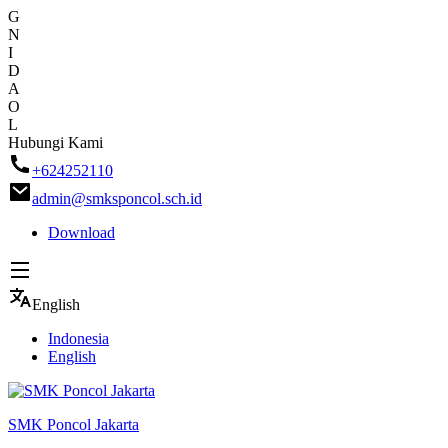
G
N
I
D
A
O
L
Skip
Hubungi Kami
to
+624252110
content
admin@smksponcol.sch.id
Download
English
Indonesia
English
SMK Poncol Jakarta