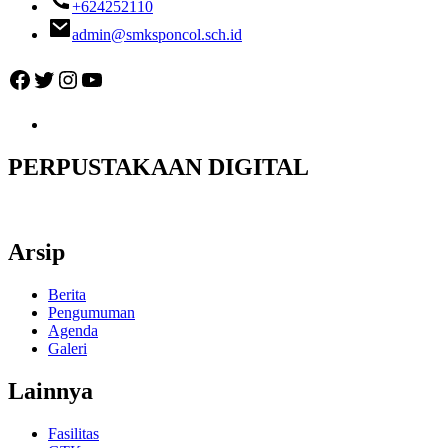
+624252110
admin@smksponcol.sch.id
Facebook
Twitter
Instagram
YouTube
PERPUSTAKAAN DIGITAL
Arsip
Berita
Pengumuman
Agenda
Galeri
Lainnya
Fasilitas