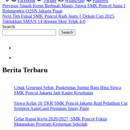
Facebook
Twitter
WhatsApp
Pinterest
Post
Previous
Smash Keras Berbuah Manis, Siswa SMK Poncol Juara 1
Bulutangkis O2SN Jakarta Pusat
navigation
Next
Tim Futsal SMK Poncol Raih Juara 1 Dekan Cup 2025,
Taklukkan SMAN 14 dengan Skor Telak 4-0
Search
Search
Berita Terbaru
Cetak Generasi Sehat, Puskesmas Sumur Batu Bina Siswa
SMK Poncol Jakarta Jadi Kader Kesehatan
Siswa Kelas 10 TKR SMK Poncol Jakarta Ikuti Pelatihan Cat
Semprot AutoGard Premium Spray Paint
Gelar Rapat Kerja 2026/2027, SMK Poncol Fokus
Matangkan Program Kemajuan Sekolah