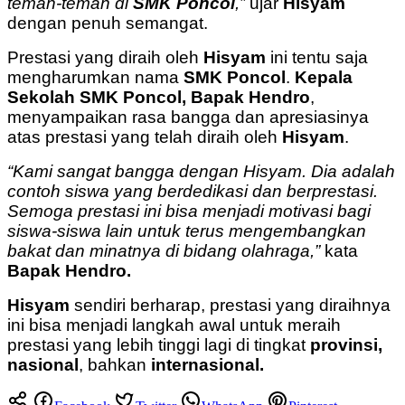
teman-teman di
SMK Poncol
,”
ujar
Hisyam
dengan penuh semangat.
Prestasi yang diraih oleh
Hisyam
ini tentu saja
mengharumkan nama
SMK Poncol
.
Kepala
Sekolah SMK Poncol, Bapak Hendro
,
menyampaikan rasa bangga dan apresiasinya
atas prestasi yang telah diraih oleh
Hisyam
.
“Kami sangat bangga dengan Hisyam. Dia adalah
contoh siswa yang berdedikasi dan berprestasi.
Semoga prestasi ini bisa menjadi motivasi bagi
siswa-siswa lain untuk terus mengembangkan
bakat dan minatnya di bidang olahraga,”
kata
Bapak Hendro.
Hisyam
sendiri berharap, prestasi yang diraihnya
ini bisa menjadi langkah awal untuk meraih
prestasi yang lebih tinggi lagi di tingkat
provinsi,
nasional
, bahkan
internasional.