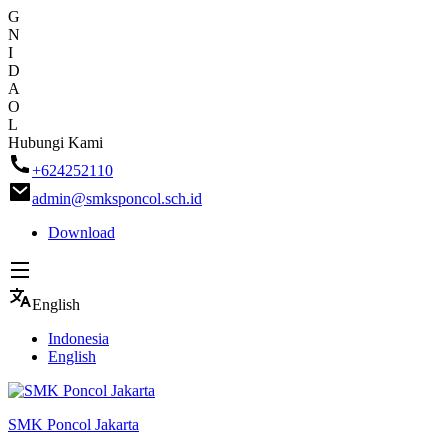
G
N
I
D
A
O
L
Skip
Hubungi Kami
to
+624252110
content
admin@smksponcol.sch.id
Download
English
Indonesia
English
SMK Poncol Jakarta