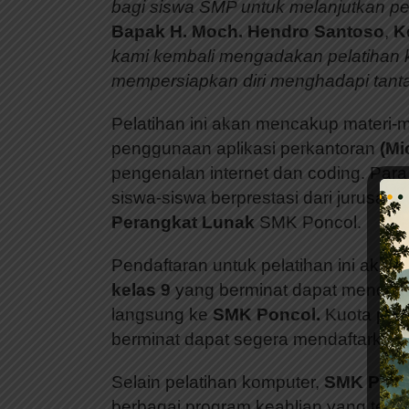
bagi siswa SMP untuk melanjutkan pend
Bapak H. Moch. Hendro Santoso
,
K
kami kembali mengadakan pelatihan 
mempersiapkan diri menghadapi tant
Pelatihan ini akan mencakup materi-m
penggunaan aplikasi perkantoran
(Mi
pengenalan internet dan coding. Para
siswa-siswa berprestasi dari jurusan
Perangkat Lunak
SMK Poncol.
Pendaftaran untuk pelatihan ini akan
kelas 9
yang berminat dapat mendafta
langsung ke
SMK Poncol.
Kuota pese
berminat dapat segera mendaftarkan d
Selain pelatihan komputer,
SMK Ponc
berbagai program keahlian yang tersed