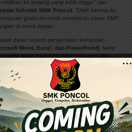
idikan ke jenjang yang lebih tinggi,”
ujar
epala Sekolah SMK Poncol
.
“Oleh karena itu,
komputer gratis ini untuk membantu siswa SMP
angan di masa depan.”
ateri dasar seperti pengenalan komputer,
crosoft Word, Excel, dan PowerPoint)
, serta
 peserta akan dibimbing oleh guru-guru dan
Teknik Komputer Jaringan
dan
Rekayasa
 dibuka mulai bulan Maret 2025. Siswa
SMP
rkan diri melalui sekolah masing-masing atau
rta terbatas, sehingga diharapkan siswa yang
iri.
ol
juga akan memberikan informasi mengenai
ia di sekolah tersebut. Hal ini bertujuan untuk