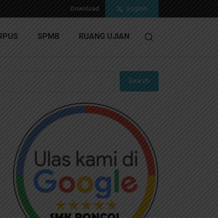
Download
English
RPUS
SPMB
RUANG UJIAN
5 Mendatang
Search