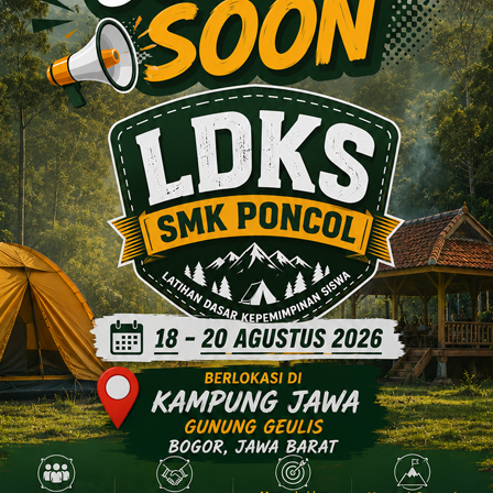
SMP mengenai pilihan pendidikan yang dapat
dapat memberikan manfaat yang besar bagi para
enghadapi era digital. ( DV )
, Pramuka SMK Poncol Asah Kemampuan
col
WhatsApp
Pinterest
Next
akat
SMK Poncol Tebar Kebaikan di Bulan Ramadan