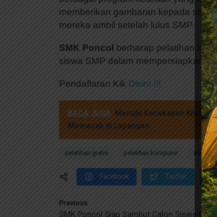
memberikan gambaran kepada siswa 
mereka ambil setelah lulus SMP.
SMK Poncol
berharap pelatihan ini 
siswa SMP dalam mempersiapkan diri m
Pendaftaran Kik
Disini !!!
BACA JUGA
Menuju Kecakapan Khusus
Memasak di Lapangan
pelatihan gratis
pelatihan komputer
smk pon
Facebook
Twitter
Previous
SMK Poncol Siap Sambut Calon Siswa Berb