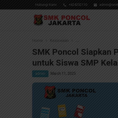
Hubungi Kami
+624252110
admin@smks
Pendidikan Berkwalitas, Masa Depan Unggul
SMK Poncol Jakarta
Home
Kesiswaan
SMK Poncol Siapkan Pe
SMK Poncol Siapkan P
untuk Siswa SMP Kela
admin
March 11, 2025