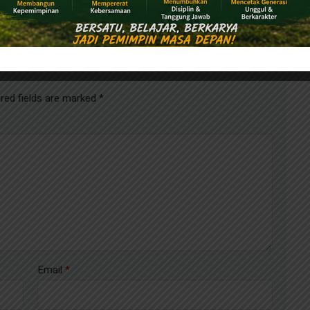
dengan Santunan Anak Yatim
red fields are marked
*
Email
*