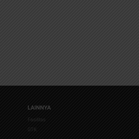
LAINNYA
Fasilitas
GTK