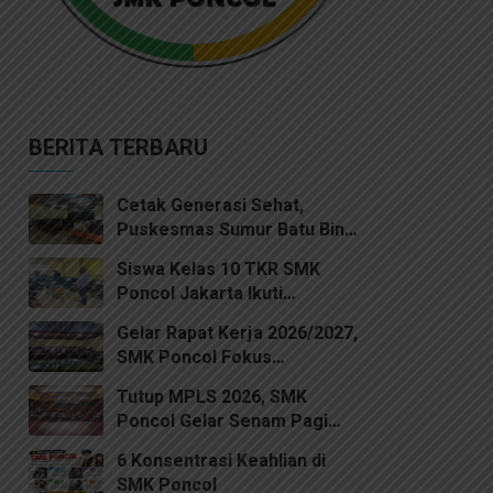
BERITA TERBARU
Cetak Generasi Sehat,
Puskesmas Sumur Batu Bina
Siswa SMK Poncol Jakarta
Siswa Kelas 10 TKR SMK
Jadi Kader Kesehatan
Poncol Jakarta Ikuti
Pelatihan Cat Semprot
Gelar Rapat Kerja 2026/2027,
AutoGard Premium Spray
SMK Poncol Fokus
Paint
Matangkan Program
Tutup MPLS 2026, SMK
Kemajuan Sekolah
Poncol Gelar Senam Pagi
dan Tanamkan Nilai
6 Konsentrasi Keahlian di
Kedisiplinan Bersama Kodim
SMK Poncol