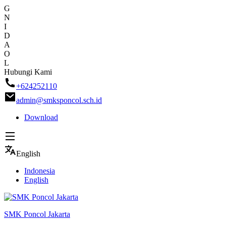
G
N
I
D
A
O
L
Skip
Hubungi Kami
to
+624252110
content
admin@smksponcol.sch.id
Download
English
Indonesia
English
SMK Poncol Jakarta