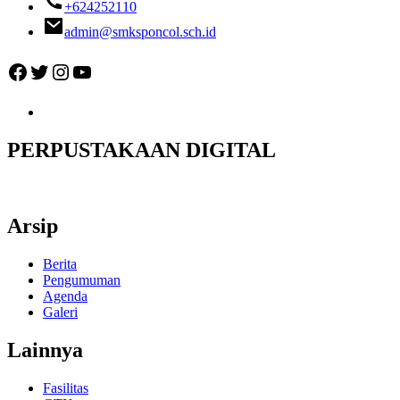
+624252110
admin@smksponcol.sch.id
Facebook
Twitter
Instagram
YouTube
PERPUSTAKAAN DIGITAL
Arsip
Berita
Pengumuman
Agenda
Galeri
Lainnya
Fasilitas