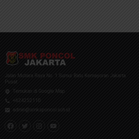
Jalan Mutiara Raya No. 1 Sumur Batu Kemayoran Jakarta
Pusat
Temukan di Google Map
+624252110
admin@smksponcol.sch.id