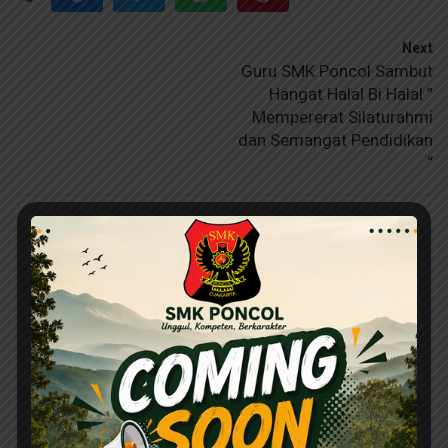
Next
Guru SMK Poncol Sambut
Hangat Halal Bi Halal ”
Mempererat Silaturahmi
dan Semangat Pendidikan
“
Leave a Reply
Your email address will not be published.
Required fields
are marked
*
Comment
*