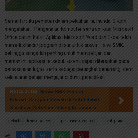
Sementara itu pemateri dalam pelatihan ini, Inanda, S.Kom.
mengatakan, “Pengenalan Komputer serta aplikasi Microsoft
Office dalam hal ini Aplikasi Microsoft Word dan Excel telah
menjadi standar program dasar untuk siswa – siwi
SMK
,
sehingga sangatlah penting untuk mempelajari dan
memahami aplikasi tersebut, karena dapat diterapkan pada
pelaksanaan tugas serta sebagai perangkat penunjang demi
kelancaran belajar mengajar di dunia pendidikan.
BACA JUGA
Siswa SMK Poncol
Nikmati Sarapan Mewah di Hotel Sahid
Surabaya Sebelum Pulang ke Jakarta
pelatihan di smk poncol
pelatihan komputer
smk poncol