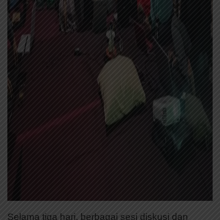
Selama tiga hari, berbagai sesi diskusi dan