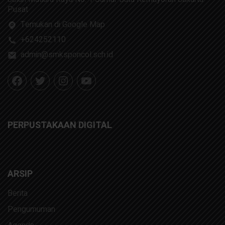
Pusat
Temukan di Google Map
+624252110
admin@smksponcol.sch.id
PERPUSTAKAAN DIGITAL
ARSIP
Berita
Pengumuman