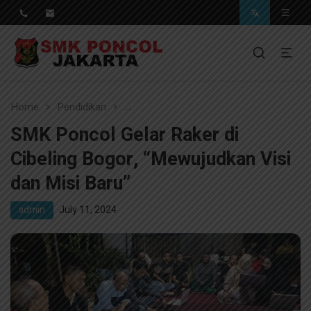
Pendidikan Berkwalitas, Masa Depan Unggul
SMK Poncol Jakarta
Home
Pendidikan
SMK Poncol Gelar Raker di Cibeling B
SMK Poncol Gelar Raker di
Cibeling Bogor, “Mewujudkan Visi
dan Misi Baru”
admin
July 11, 2024