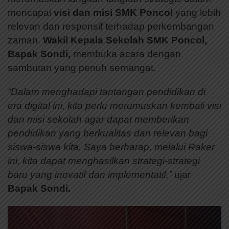
mencapai
visi dan misi SMK Poncol
yang lebih
relevan dan responsif terhadap perkembangan
zaman.
Wakil Kepala Sekolah SMK Poncol,
Bapak Sondi,
membuka acara dengan
sambutan yang penuh semangat.
“Dalam menghadapi tantangan pendidikan di
era digital ini, kita perlu merumuskan kembali visi
dan misi sekolah agar dapat memberikan
pendidikan yang berkualitas dan relevan bagi
siswa-siswa kita. Saya berharap, melalui Raker
ini, kita dapat menghasilkan strategi-strategi
baru yang inovatif dan implementatif,”
ujar
Bapak Sondi.