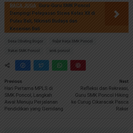
BACA JUGA
Guru-Guru SMK Poncol
Dampingi Pelepasan Siswa Kelas XII di
Pulau Bali, Nikmati Budaya dan
Kesenian Bali
Desa Cibeling Bogor
Ra[at Kerja SMK Poncol
Raker SMK Poncol
smk poncol
Previous
Next
Hari Pertama MPLS di
Refleksi dan Rekreasi,
SMK Poncol, Langkah
Guru SMK Poncol Hiking
Awal Menuju Perjalanan
ke Curug Cikaracak Pasca
Pendidikan yang Gemilang
Raker