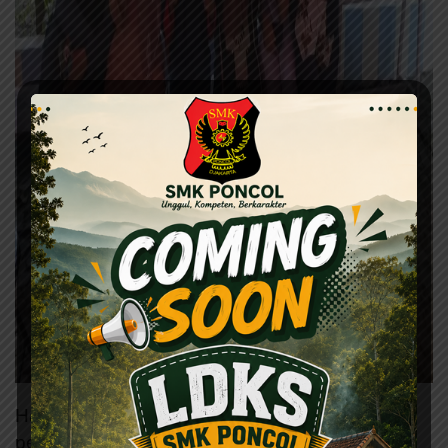
Hari terakhir Raker difokuskan pada
penyusunan rencana aksi dan pembagian