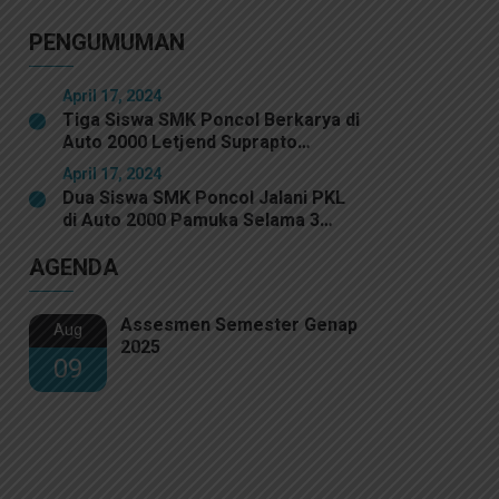
0501 Jakarta Pusat
PENGUMUMAN
April 17, 2024
Tiga Siswa SMK Poncol Berkarya di
Auto 2000 Letjend Suprapto
Selama Program PKL
April 17, 2024
Dua Siswa SMK Poncol Jalani PKL
di Auto 2000 Pamuka Selama 3
Bulan
AGENDA
Assesmen Semester Genap
Aug
2025
09