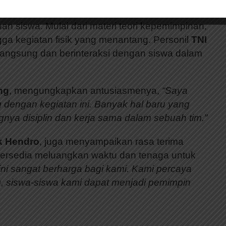
ai aktivitas yang dirancang untuk
 siswa. Mulai dari materi teori kepemimpinan,
ga kegiatan fisik yang menantang. Personil
TNI
ngsung dan berinteraksi dengan siswa dalam
ng
, mengungkapkan antusiasmenya,
“Saya
 dengan kegiatan ini. Banyak hal baru yang
ngnya disiplin dan kerja sama dalam sebuah tim.”
k Hendro
, juga menyampaikan rasa terima
bersedia meluangkan waktu dan tenaga untuk
ini sangat berharga bagi kami. Kami percaya
, siswa-siswa kami dapat menjadi pemimpin