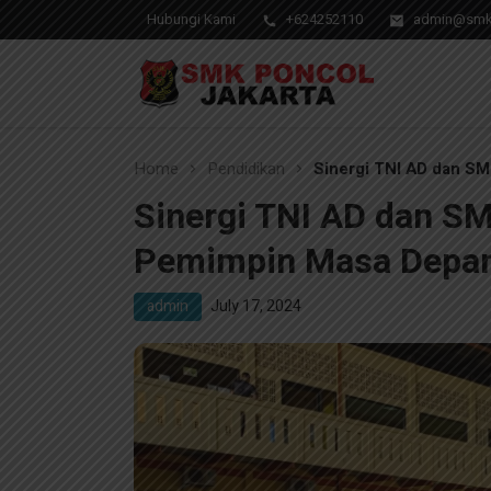
Hubungi Kami
+624252110
admin@smks
Pendidikan Berkwalitas, Masa Depan Unggul
SMK Poncol Jakarta
Home
Pendidikan
Sinergi TNI AD dan S
Sinergi TNI AD dan S
Pemimpin Masa Depan
admin
July 17, 2024