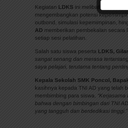
Kegiatan
LDKS
ini melibatkan berbag
mengembangkan potensi kepemimpinan
outbond, simulasi kepemimpinan, hing
AD
memberikan pembekalan secara la
setiap sesi pelatihan.
Salah satu siswa peserta
LDKS,
Gila
sangat senang dan merasa tertantang
saya pelajari, terutama tentang penti
Kepala Sekolah SMK Poncol, Bapa
kasihnya kepada TNI AD yang telah 
membimbing para siswa.
“Kerjasama 
bahwa dengan bimbingan dari TNI AD
yang tangguh dan berdedikasi tinggi.”