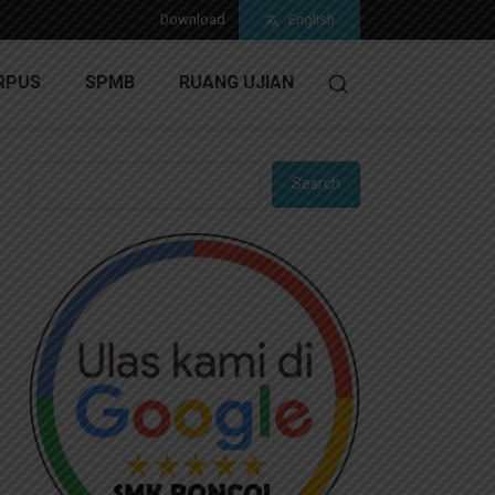
Download
English
RPUS
SPMB
RUANG UJIAN
Search