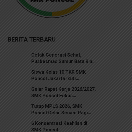
BERITA TERBARU
Cetak Generasi Sehat,
Puskesmas Sumur Batu Bina
Siswa SMK Poncol Jakarta
Siswa Kelas 10 TKR SMK
Jadi Kader Kesehatan
Poncol Jakarta Ikuti
Pelatihan Cat Semprot
Gelar Rapat Kerja 2026/2027,
AutoGard Premium Spray
SMK Poncol Fokus
Paint
Matangkan Program
Tutup MPLS 2026, SMK
Kemajuan Sekolah
Poncol Gelar Senam Pagi
dan Tanamkan Nilai
6 Konsentrasi Keahlian di
Kedisiplinan Bersama Kodim
SMK Poncol