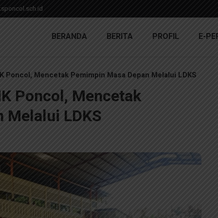
poncol.sch.id
BERANDA
BERITA
PROFIL
E-PE
MK Poncol, Mencetak Pemimpin Masa Depan Melalui LDKS
MK Poncol, Mencetak
 Melalui LDKS