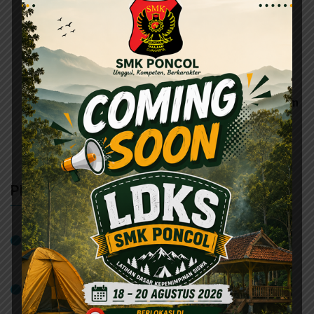
Kader Kesehatan
Siswa Kelas 10 TKR SMK Poncol Jakarta
Ikuti Pelatihan Cat Semprot AutoGard
Premium Spray Paint
Gelar Rapat Kerja 2026/2027, SMK Poncol
Fokus Matangkan Program Kemajuan
Sekolah
Tutup MPLS 2026, SMK Poncol Gelar Senam
Pagi dan Tanamkan Nilai Kedisiplinan
Bersama Kodim 0501 Jakarta Pusat
6 Konsentrasi Keahlian di SMK Poncol
PENGUMUMAN
April 17, 2024
Tiga Siswa SMK Poncol Berkarya di Auto 2000
Letjend Suprapto Selama Program PKL
April 17, 2024
Dua Siswa SMK Poncol Jalani PKL di Auto 2000
Pamuka Selama 3 Bulan