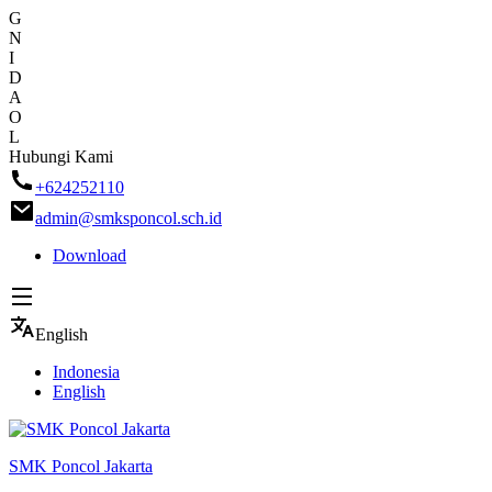
G
N
I
D
A
O
L
Skip
Hubungi Kami
to
+624252110
content
admin@smksponcol.sch.id
Download
English
Indonesia
English
SMK Poncol Jakarta