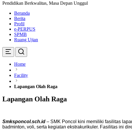
Pendidikan Berkwalitas, Masa Depan Unggul
Beranda
Berita
Profil
e-PERPUS
SPMB
Ruang Ujian
Home
Facility
Lapangan Olah Raga
Lapangan Olah Raga
Smksponcol.sch.id
– SMK Poncol kini memiliki fasilitas lap
badminton, voli, serta kegiatan ekstrakurikuler. Fasilitas in