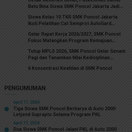
Cetak Generasi Sehat, Puskesmas Sumur
Batu Bina Siswa SMK Poncol Jakarta Jadi
Kader Kesehatan
Siswa Kelas 10 TKR SMK Poncol Jakarta
Ikuti Pelatihan Cat Semprot AutoGard
Premium Spray Paint
Gelar Rapat Kerja 2026/2027, SMK Poncol
Fokus Matangkan Program Kemajuan
Sekolah
Tutup MPLS 2026, SMK Poncol Gelar Senam
Pagi dan Tanamkan Nilai Kedisiplinan
Bersama Kodim 0501 Jakarta Pusat
6 Konsentrasi Keahlian di SMK Poncol
PENGUMUMAN
April 17, 2024
Tiga Siswa SMK Poncol Berkarya di Auto 2000
Letjend Suprapto Selama Program PKL
April 17, 2024
Dua Siswa SMK Poncol Jalani PKL di Auto 2000