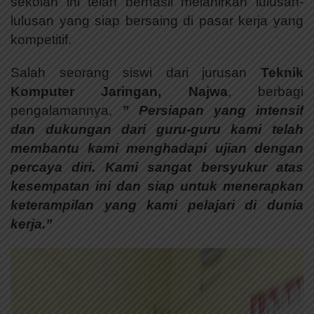
sekolah ini telah berhasil melahirkan lulusan-
lulusan yang siap bersaing di pasar kerja yang
kompetitif.
Salah seorang siswi dari jurusan
Teknik
Komputer Jaringan, Najwa
, berbagi
pengalamannya,
” Persiapan yang intensif
dan dukungan dari guru-guru kami telah
membantu kami menghadapi ujian dengan
percaya diri. Kami sangat bersyukur atas
kesempatan ini dan siap untuk menerapkan
keterampilan yang kami pelajari di dunia
kerja.”