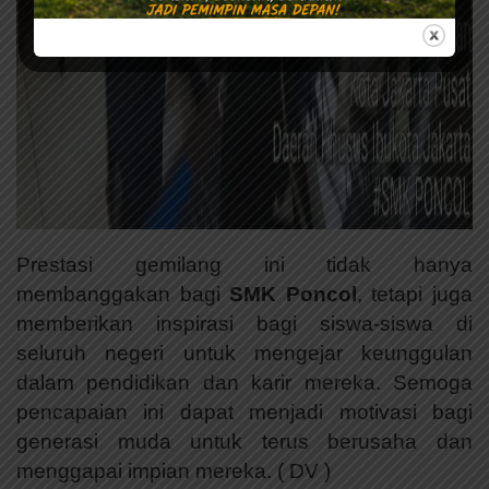
Prestasi gemilang ini tidak hanya
membanggakan bagi
SMK Poncol
, tetapi juga
memberikan inspirasi bagi siswa-siswa di
seluruh negeri untuk mengejar keunggulan
dalam pendidikan dan karir mereka. Semoga
pencapaian ini dapat menjadi motivasi bagi
generasi muda untuk terus berusaha dan
menggapai impian mereka. ( DV )