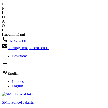
G
N
I
D
A
O
L
Skip
Hubungi Kami
to
+624252110
content
admin@smksponcol.sch.id
Download
English
Indonesia
English
SMK Poncol Jakarta