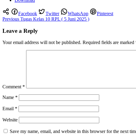
Download
Facebook
Twitter
WhatsApp
Pinterest
Post
Previous
Tugas Kelas 10 RPL ( 5 Juni 2025 )
navigation
Leave a Reply
Your email address will not be published.
Required fields are marked
Comment
*
Name
*
Email
*
Website
Save my name, email, and website in this browser for the next ti