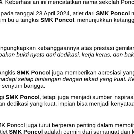
4
. Keberhasilan ini mencatatkan nama sekolah Poncol
pada tanggal 23 April 2024, atlet dari
SMK Poncol
m
tim bulu tangkis
SMK Poncol
, menunjukkan ketang
engungkapkan kebanggaannya atas prestasi gemilang
an bukti nyata dari dedikasi, kerja keras, dan bakat 
tangkis
SMK Poncol
juga memberikan apresiasi yang 
api setiap tantangan dengan tekad yang kuat. Keber
n senyum bangga.
agi
SMK Poncol
, tetapi juga menjadi sumber inspiras
 dedikasi yang kuat, impian bisa menjadi kenyata
MK Poncol juga turut berperan penting dalam memoti
tlet
SMK Poncol
adalah cermin dari semangat dan 