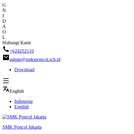
G
N
I
D
A
O
L
Skip
Hubungi Kami
to
+624252110
content
admin@smksponcol.sch.id
Download
English
Indonesia
English
SMK Poncol Jakarta