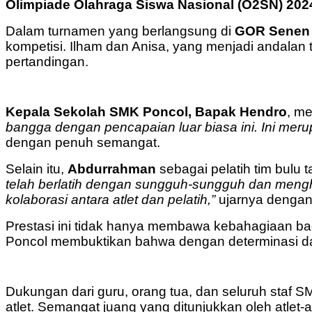
Olimpiade Olahraga Siswa Nasional (O2SN) 202
Dalam turnamen yang berlangsung di
GOR Senen
kompetisi. Ilham dan Anisa, yang menjadi andalan 
pertandingan.
Kepala Sekolah SMK Poncol, Bapak Hendro
, m
bangga dengan pencapaian luar biasa ini. Ini merupak
dengan penuh semangat.
Selain itu,
Abdurrahman
sebagai pelatih tim bulu 
telah berlatih dengan sungguh-sungguh dan menghad
kolaborasi antara atlet dan pelatih,”
ujarnya denga
Prestasi ini tidak hanya membawa kebahagiaan b
Poncol membuktikan bahwa dengan determinasi dan
Dukungan dari guru, orang tua, dan seluruh staf S
atlet. Semangat juang yang ditunjukkan oleh atlet-a