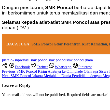
Dengan prestasi ini,
SMK Poncol
berharap dapat t
ini berkomitmen untuk terus memfasilitasi dan m
Selamat kepada atlet-atlet SMK Poncol atas pre
depan ( DV )
BACA JUGA
SMK Poncol Gelar Pesantren Kilat Ramadan, 
juara o2sn
prestasi smk poncol
smk poncol
smk poncol juara
Facebook
Twitter
WhatsApp
Pinterest
Post
Previous
SMK Poncol Kirim Atletnya ke Olimpiade Olahraga Siswa
Next
SMK Poncol Jakarta Meriahkan Dunia Pendidikan dengan Men
navigation
Leave a Reply
Your email address will not be published.
Required fields are marked