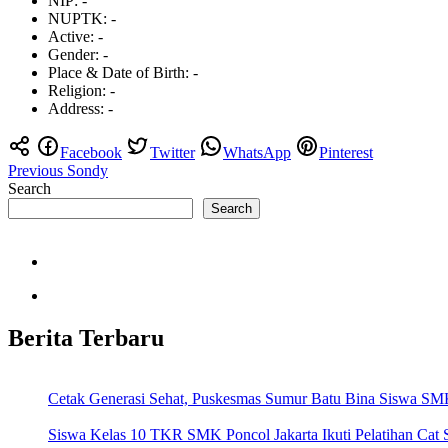
NIP:
-
NUPTK:
-
Active:
-
Gender:
-
Place & Date of Birth:
-
Religion:
-
Address:
-
Facebook
Twitter
WhatsApp
Pinterest
Post
Previous
Sondy
Search
navigation
Search
Berita Terbaru
Cetak Generasi Sehat, Puskesmas Sumur Batu Bina Siswa SMK
Siswa Kelas 10 TKR SMK Poncol Jakarta Ikuti Pelatihan Cat