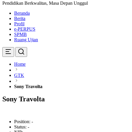
Pendidikan Berkwalitas, Masa Depan Unggul
Beranda
Berita
Profil
e-PERPUS
SPMB
Ruang Ujian
Home
GTK
Sony Travolta
Sony Travolta
Position:
-
Status:
-