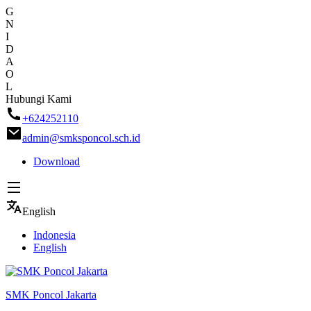
G
N
I
D
A
O
L
Skip
Hubungi Kami
to
+624252110
content
admin@smksponcol.sch.id
Download
English
Indonesia
English
SMK Poncol Jakarta