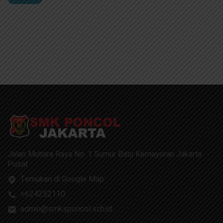
Jalan Mutiara Raya No. 1 Sumur Batu Kemayoran Jakarta
Pusat
Temukan di Google Map
+624252110
admin@smksponcol.sch.id