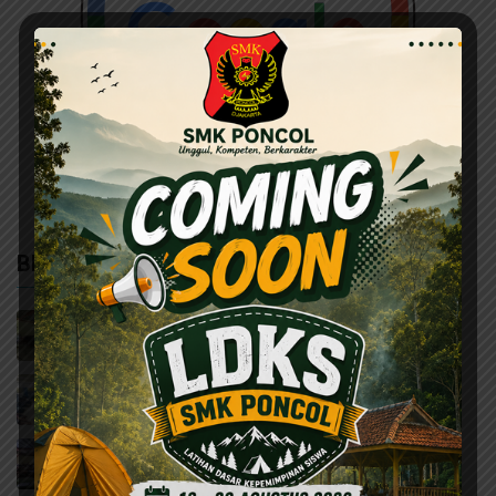
BERITA TERBARU
Cetak Generasi Sehat, Puskesmas Sumur
Batu Bina Siswa SMK Poncol Jakarta Jadi
Kader Kesehatan
Siswa Kelas 10 TKR SMK Poncol Jakarta
Ikuti Pelatihan Cat Semprot AutoGard
Premium Spray Paint
Gelar Rapat Kerja 2026/2027, SMK Poncol
Fokus Matangkan Program Kemajuan