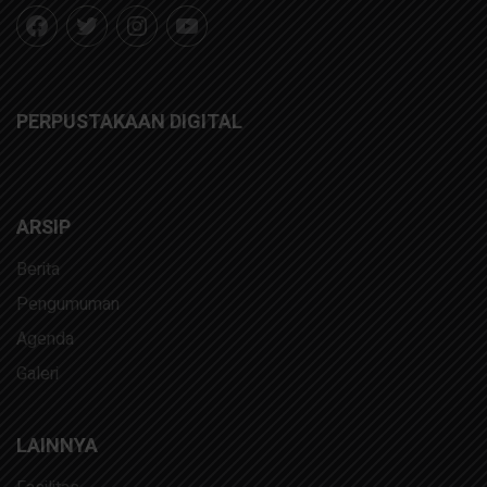
PERPUSTAKAAN DIGITAL
ARSIP
Berita
Pengumuman
Agenda
Galeri
LAINNYA