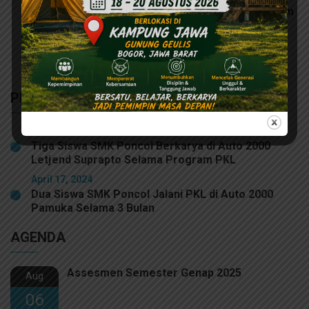
Sekolah
Tutup MPLS 2026, SMK Poncol Gelar Senam
Pagi dan Tanamkan Nilai Kedisiplinan
Bersama Kodim 0501 Jakarta Pusat
6 Konsentrasi Keahlian di SMK Poncol
PENGUMUMAN
April 17, 2024
Tiga Siswa SMK Poncol Berkarya di Auto 2000
Letjend Suprapto Selama Program PKL
April 17, 2024
Dua Siswa SMK Poncol Jalani PKL di Auto 2000
Pamuka Selama 3 Bulan
AGENDA
Assesmen Semester Genap 2025
Aug
06