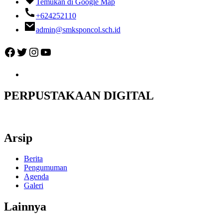
Temukan di Google Map
+624252110
admin@smksponcol.sch.id
Facebook
Twitter
Instagram
YouTube
PERPUSTAKAAN DIGITAL
Arsip
Berita
Pengumuman
Agenda
Galeri
Lainnya