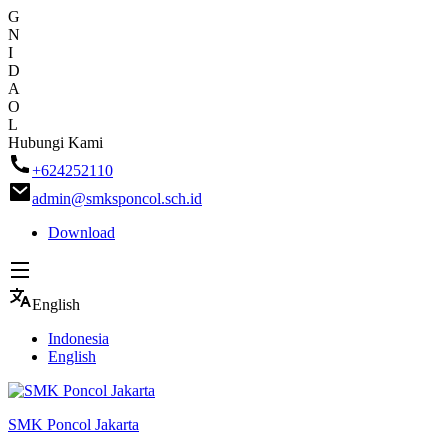
G
N
I
D
A
O
L
Skip
Hubungi Kami
to
+624252110
content
admin@smksponcol.sch.id
Download
English
Indonesia
English
SMK Poncol Jakarta