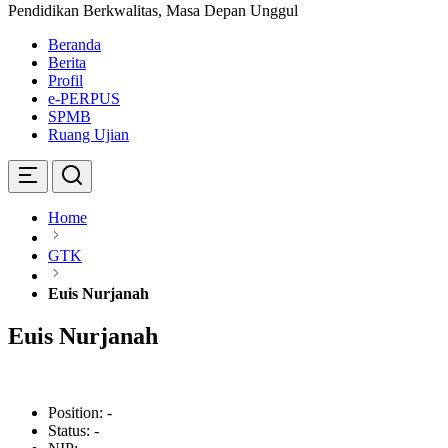
Pendidikan Berkwalitas, Masa Depan Unggul
Beranda
Berita
Profil
e-PERPUS
SPMB
Ruang Ujian
Home
GTK
Euis Nurjanah
Euis Nurjanah
Position:
-
Status:
-