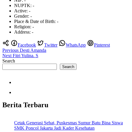
NIP:
-
NUPTK:
-
Active:
-
Gender:
-
Place & Date of Birth:
-
Religion:
-
Address:
-
Facebook
Twitter
WhatsApp
Pinterest
Post
Previous
Desti Amanda
Next
Fitri Yulina. S
navigation
Search
Search
Berita Terbaru
Cetak Generasi Sehat, Puskesmas Sumur Batu Bina Siswa
SMK Poncol Jakarta Jadi Kader Kesehatan