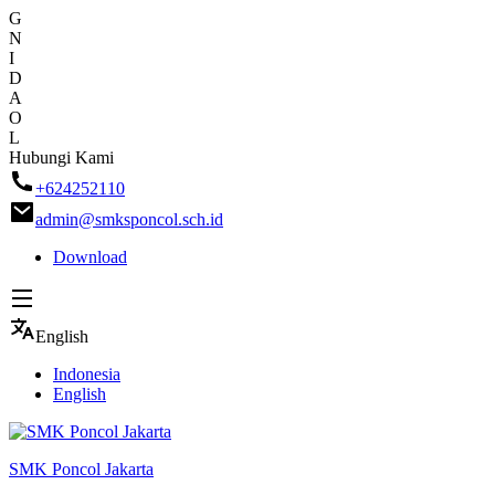
G
N
I
D
A
O
L
Skip
Hubungi Kami
to
+624252110
content
admin@smksponcol.sch.id
Download
English
Indonesia
English
SMK Poncol Jakarta