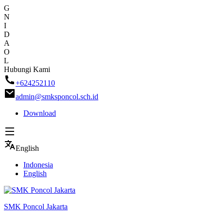
G
N
I
D
A
O
L
Skip
Hubungi Kami
to
+624252110
content
admin@smksponcol.sch.id
Download
English
Indonesia
English
SMK Poncol Jakarta