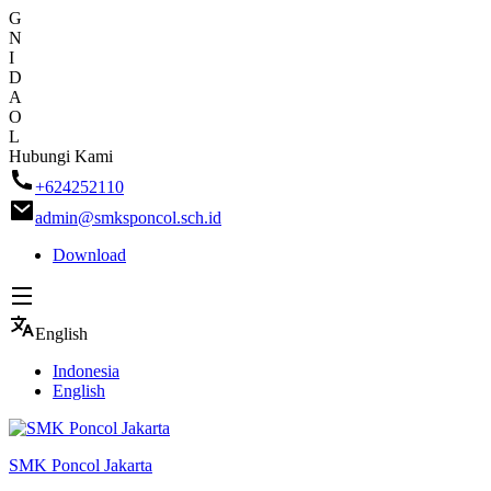
G
N
I
D
A
O
L
Skip
Hubungi Kami
to
+624252110
content
admin@smksponcol.sch.id
Download
English
Indonesia
English
SMK Poncol Jakarta