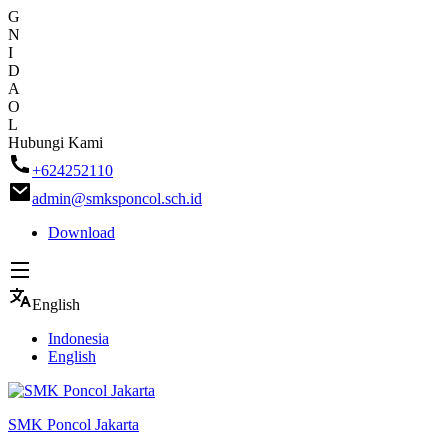
G
N
I
D
A
O
L
Skip
Hubungi Kami
to
+624252110
content
admin@smksponcol.sch.id
Download
English
Indonesia
English
SMK Poncol Jakarta