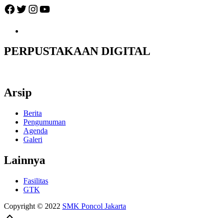
Facebook
Twitter
Instagram
YouTube
PERPUSTAKAAN DIGITAL
Arsip
Berita
Pengumuman
Agenda
Galeri
Lainnya
Fasilitas
GTK
Copyright © 2022
SMK Poncol Jakarta