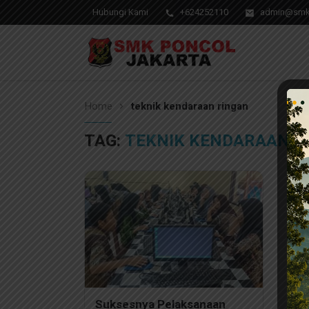
Hubungi Kami
+624252110
admin@smks
Pendidikan Berkwalitas, Masa Depan Unggul
SMK Poncol Jakarta
Home
teknik kendaraan ringan
TAG:
TEKNIK KENDARAAN R
Suksesnya Pelaksanaan