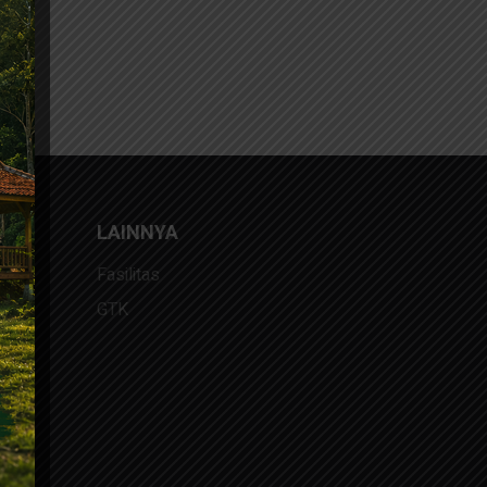
LAINNYA
Fasilitas
GTK