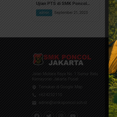
Ujian PTS di SMK Poncol
Jakarta
admin
September 21, 2023
Jalan Mutiara Raya No. 1 Sumur Batu
Kemayoran Jakarta Pusat
Temukan di Google Map
+624252110
admin@smksponcol.sch.id