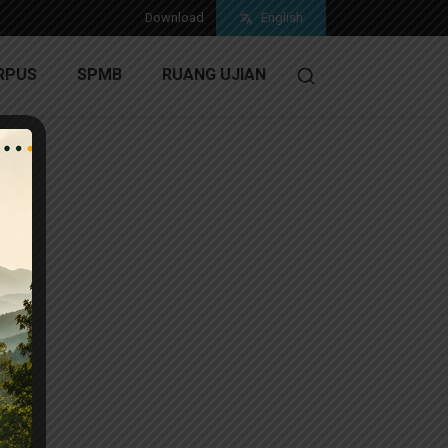
Download
English
RPUS
SPMB
RUANG UJIAN