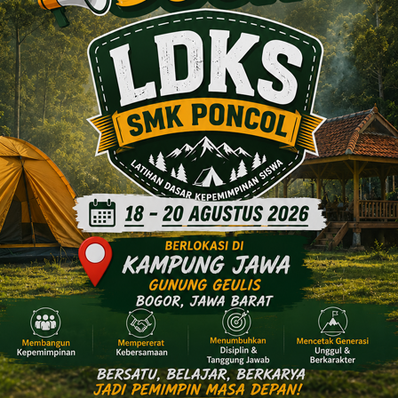
ARSIP
PERPUSTAKAAN DIGITAL
Berita
Pengumuman
Agenda
Galeri