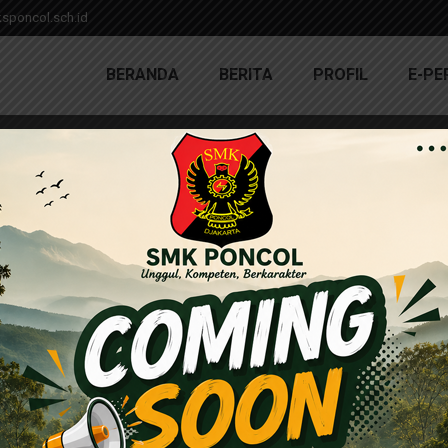
poncol.sch.id
BERANDA
BERITA
PROFIL
E-PE
INGAN