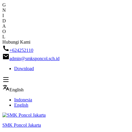
G
N
I
D
A
O
L
Skip
Hubungi Kami
to
+624252110
content
admin@smksponcol.sch.id
Download
English
Indonesia
English
SMK Poncol Jakarta