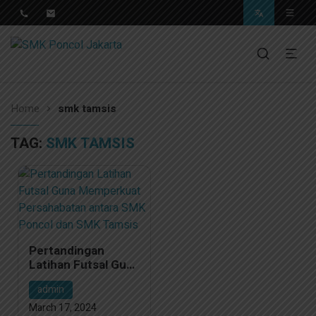
Pendidikan Berkwalitas, Masa Depan Unggul
SMK Poncol Jakarta
Home
smk tamsis
TAG:
SMK TAMSIS
Pertandingan
Latihan Futsal Guna
Memperkuat
admin
Persahabatan
antara SMK Poncol
March 17, 2024