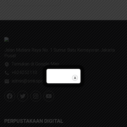
dan SMK Tamsis
Jalan Mutiara Raya No. 1 Sumur Batu Kemayoran Jakarta
Pusat
Temukan di Google Map
+624252110
admin@smksponcol.sch.id
PERPUSTAKAAN DIGITAL