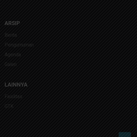
ARSIP
Berita
Pengumuman
Agenda
Galeri
LAINNYA
Fasilitas
GTK