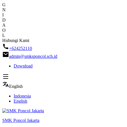
G
N
I
D
A
O
L
Skip
Hubungi Kami
to
+624252110
content
admin@smksponcol.sch.id
Download
English
Indonesia
English
SMK Poncol Jakarta