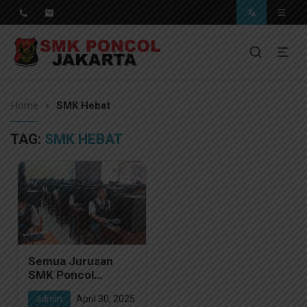
Pendidikan Berkwalitas, Masa Depan Unggul
SMK Poncol Jakarta
Home
SMK Hebat
TAG:
SMK HEBAT
Semua Jurusan
SMK Poncol
Berhasil Capai
admin
April 30, 2025
Kelulusan 100%