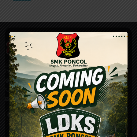
pada USK 2025
Jalan Mutiara Raya No. 1 Sumur Batu Kemayoran Jakarta
Pusat
Temukan di Google Map
+624252110
admin@smksponcol.sch.id