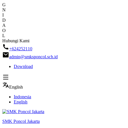
G
N
I
D
A
O
L
Skip
Hubungi Kami
to
+624252110
content
admin@smksponcol.sch.id
Download
English
Indonesia
English
SMK Poncol Jakarta