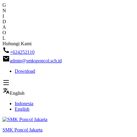
G
N
I
D
A
O
L
Skip
Hubungi Kami
to
+624252110
content
admin@smksponcol.sch.id
Download
English
Indonesia
English
SMK Poncol Jakarta