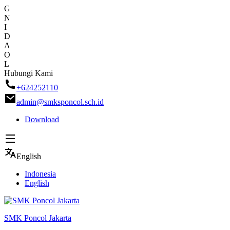
G
N
I
D
A
O
L
Skip
Hubungi Kami
to
+624252110
content
admin@smksponcol.sch.id
Download
English
Indonesia
English
SMK Poncol Jakarta