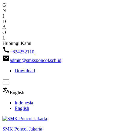
G
N
I
D
A
O
L
Skip
Hubungi Kami
to
+624252110
content
admin@smksponcol.sch.id
Download
English
Indonesia
English
SMK Poncol Jakarta