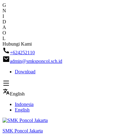
G
N
I
D
A
O
L
Skip
Hubungi Kami
to
+624252110
content
admin@smksponcol.sch.id
Download
English
Indonesia
English
SMK Poncol Jakarta