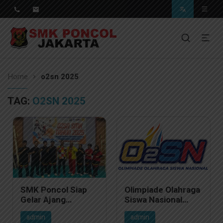
Pendidikan Berkwalitas, Masa Depan Unggul
SMK Poncol Jakarta
Home
o2sn 2025
TAG:
O2SN 2025
SMK Poncol Siap
Olimpiade Olahraga
Gelar Ajang
Siswa Nasional
Bergengsi O2SN
(O2SN)
admin
admin
Cabang Karate dan