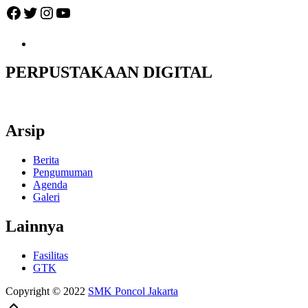
Facebook
Twitter
Instagram
YouTube
PERPUSTAKAAN DIGITAL
Arsip
Berita
Pengumuman
Agenda
Galeri
Lainnya
Fasilitas
GTK
Copyright © 2022
SMK Poncol Jakarta