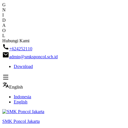
G
N
I
D
A
O
L
Skip
Hubungi Kami
to
+624252110
content
admin@smksponcol.sch.id
Download
English
Indonesia
English
SMK Poncol Jakarta