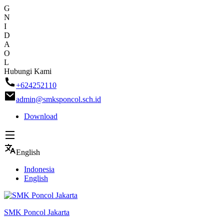
G
N
I
D
A
O
L
Skip
Hubungi Kami
to
+624252110
content
admin@smksponcol.sch.id
Download
English
Indonesia
English
SMK Poncol Jakarta