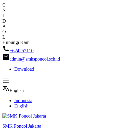
G
N
I
D
A
O
L
Skip
Hubungi Kami
to
+624252110
content
admin@smksponcol.sch.id
Download
English
Indonesia
English
SMK Poncol Jakarta