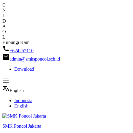
G
N
I
D
A
O
L
Skip
Hubungi Kami
to
+624252110
content
admin@smksponcol.sch.id
Download
English
Indonesia
English
SMK Poncol Jakarta