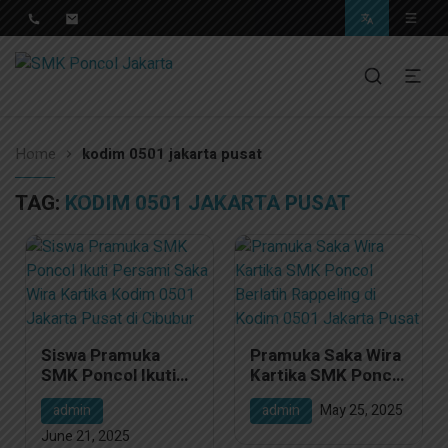
Pendidikan Berkwalitas, Masa Depan Unggul
SMK Poncol Jakarta
Home
kodim 0501 jakarta pusat
TAG:
KODIM 0501 JAKARTA PUSAT
Siswa Pramuka
Pramuka Saka Wira
SMK Poncol Ikuti
Kartika SMK Poncol
Persami Saka Wira
Berlatih Rappeling
admin
admin
May 25, 2025
Kartika Kodim 0501
di Kodim 0501
Jakarta Pusat di
Jakarta Pusat
June 21, 2025