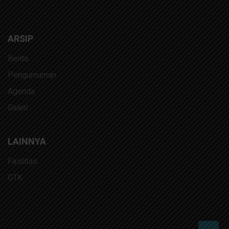
ARSIP
Berita
Pengumuman
Agenda
Galeri
LAINNYA
Fasilitas
GTK