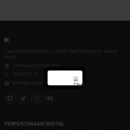
Cibubur
Jalan Mutiara Raya No. 1 Sumur Batu Kemayoran Jakarta
Pusat
Temukan di Google Map
+624252110
admin@smksponcol.sch.id
PERPUSTAKAAN DIGITAL