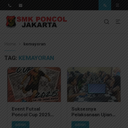
Pendidikan Berkwalitas, Masa Depan Unggul
SMK Poncol Jakarta
Home
kemayoran
TAG:
KEMAYORAN
Event Futsal
Suksesnya
Poncol Cup 2025
Pelaksanaan Ujian
Resmi Dimulai, 30
PTS di SMK Poncol
admin
admin
Tim dari
Jakarta