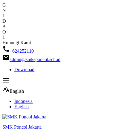
G
N
I
D
A
O
L
Skip
Hubungi Kami
to
+624252110
content
admin@smksponcol.sch.id
Download
English
Indonesia
English
SMK Poncol Jakarta