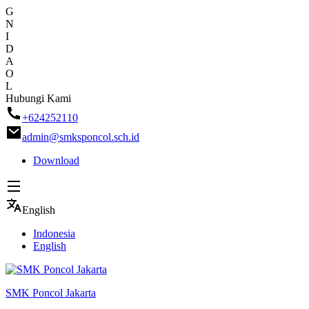
G
N
I
D
A
O
L
Skip
Hubungi Kami
to
+624252110
content
admin@smksponcol.sch.id
Download
English
Indonesia
English
SMK Poncol Jakarta